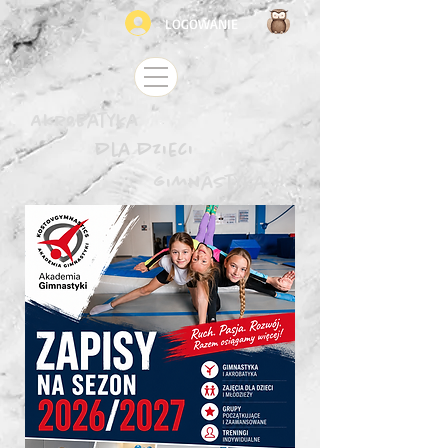
LOGOWANIE
Akrobatyka
dla dzieci
gimnastyka