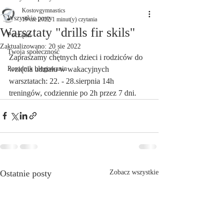
Kostovgymnastics
Wszystkie posty
19 cze 2022
1 minut(y) czytania
Warsztaty "drills fir skils"
Początki
Zaktualizowano:
20 sie 2022
Twoja społeczność
Zapraszamy chętnych dzieci i rodziców do 
Poradnik blogowania
wzięcia udzialu w wakacyjnych 
warsztatach: 22. - 28.sierpnia 14h 
treningów, codziennie po 2h przez 7 dni.
Ostatnie posty
Zobacz wszystkie