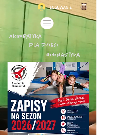
LOGOWANIE
Akrobatyka
dla dzieci
gimnastyka