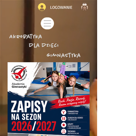
LOGOWANIE
Akrobatyka
dla dzieci
gimnastyka