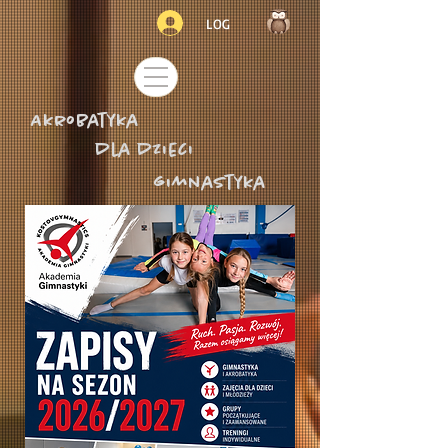
LOG
Akrobatyka
dla dzieci
gimnastyka