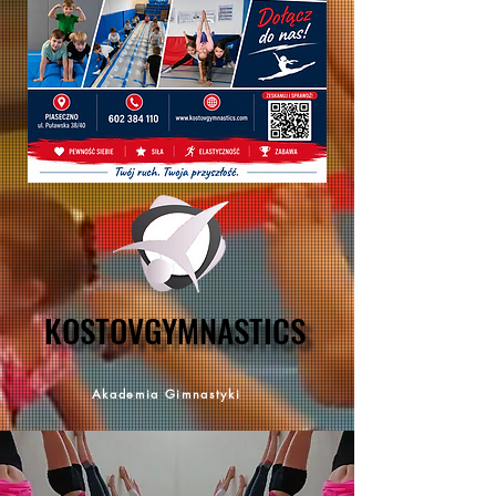
KOSTOVGYMNASTICS
KOSTOVGYMNASTICS
Akademia Gimnastyki