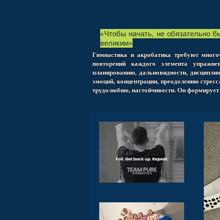
«Чтобы начать, не обязательно бы
великим»
Гимнастика и акробатика требуют много
повторений каждого элемента упражне
планированию, дальновидности, дисциплин
эмоций, концентрации, преодолению стресса
трудолюбию, настойчивости. Он формирует г