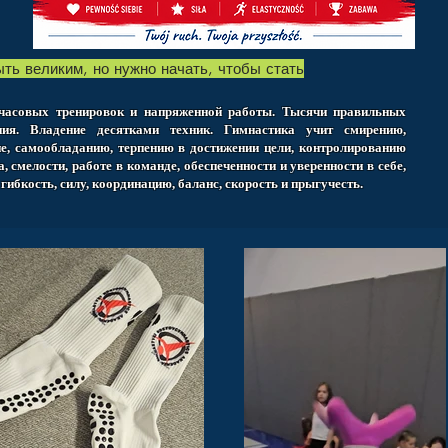
ть великим, но нужно начать, чтобы стать
часовых тренировок и напряженной работы. Тысячи правильных
ния. Владение десятками техник. Гимнастика учит смирению,
е, самообладанию, терпению в достижении цели, контролированию
, смелости, работе в команде, обеспеченности и уверенности в себе,
ибкость, силу, координацию, баланс, скорость и прыгучесть.