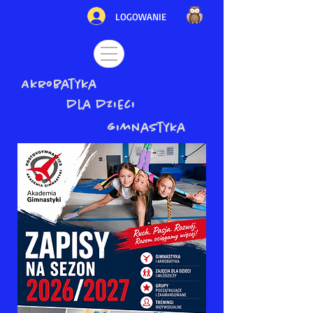
LOGOWANIE
Akrobatyka
dla dzieci
gimnastyka