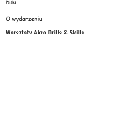
Polska
O wydarzeniu
Warsztaty Akro Drills & Skills
Warsztaty Akro Drills & Skills to doskonała okazja 
do rozwijania umiejętności akrobatycznych. 
Uczestnicy mają szansę na naukę różnych technik 
oraz doskonalenie swoich zdolności w bezpiecznym i 
wspierającym środowisku.
Zakres Warsztatów
Podstawowe techniki akrobatyczne
Ćwiczenia na siłę i elastyczność
Trening równowagi i koordynacji
Czytaj więcej >