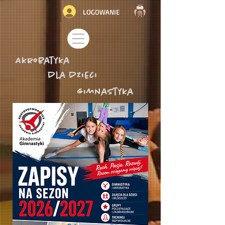
LOGOWANIE
Akrobatyka
dla dzieci
gimnastyka