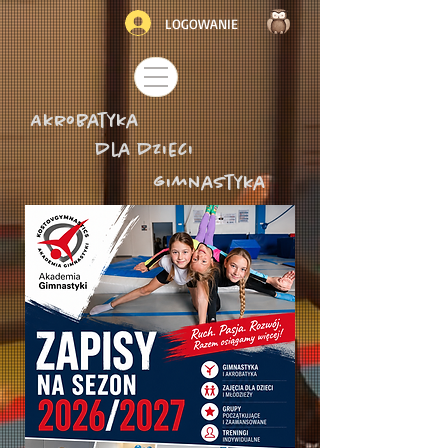
LOGOWANIE
Akrobatyka
dla dzieci
gimnastyka