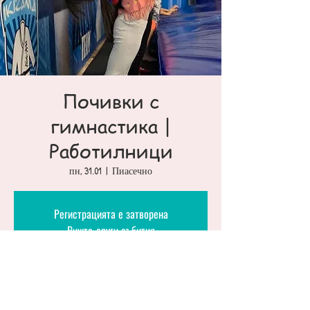
Почивки с
гимнастика |
Работилници
пн, 31.01
  |  
Пиасечно
Регистрацията е затворена
Вижте други събития
Czas i lokalizacja